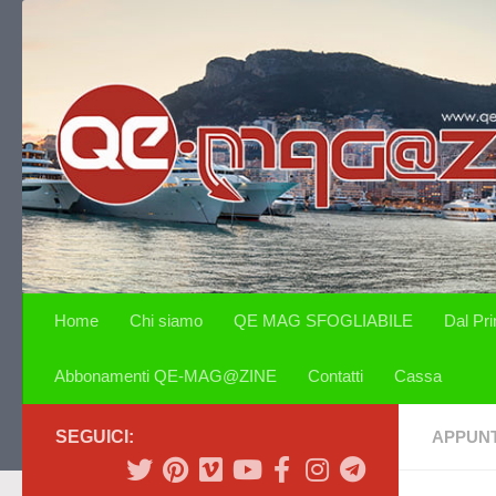
Salta al contenuto
Home
Chi siamo
QE MAG SFOGLIABILE
Dal Pr
Abbonamenti QE-MAG@ZINE
Contatti
Cassa
SEGUICI:
APPUN