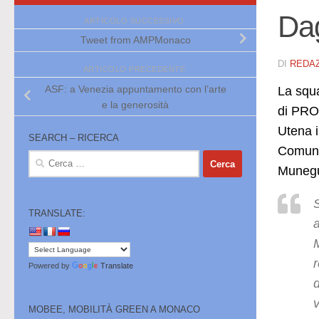
Dag
ARTICOLO SUCCESSIVO
Tweet from AMPMonaco
DI
REDA
ARTICOLO PRECEDENTE
ASF: a Venezia appuntamento con l’arte
La squ
e la generosità
di PRO 
Utena i
SEARCH – RICERCA
Comunic
Ricerca
Munegu
per:
S
TRANSLATE:
r
Powered by
Translate
v
MOBEE, MOBILITÀ GREEN A MONACO