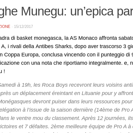
he Munegu: un’epica part
ZIONE
·
15/12/2017
adra di basket monegasca, la AS Monaco affronta sabato
A, i rivali della Antibes Sharks, dopo aver trascorso 3 gio
n Coppa Europa, conclusa vincendo con il punteggio di 95
azione con una nota che riportiamo integralmente. e, n
 !
amedi à 19h, les Roca Boys recevront leurs voisins antib
après un déplacement éreintant en Lituanie pour y affron
Monégasques devront puiser dans leurs ressources pour s
elégation à l’issue de la saison dernière (14ème de Pro A
dans le ventre mou du classement. Après 12 journées, ils
ictoires et 7 défaites. 2ème meilleure équipe de Pro A à