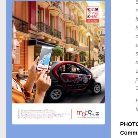
S
r
l
p
3
PHOTO:
Commu