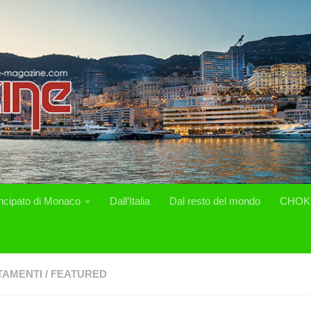
incipato di Monaco
Dall’Italia
Dal resto del mondo
CHOK
TAMENTI
/
FEATURED