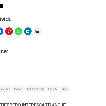
vidi:
ace:
camento
so…
 Monaco
basket
daghe munegu
monaco
sport
TREBBERO INTERESSARTI ANCHE...