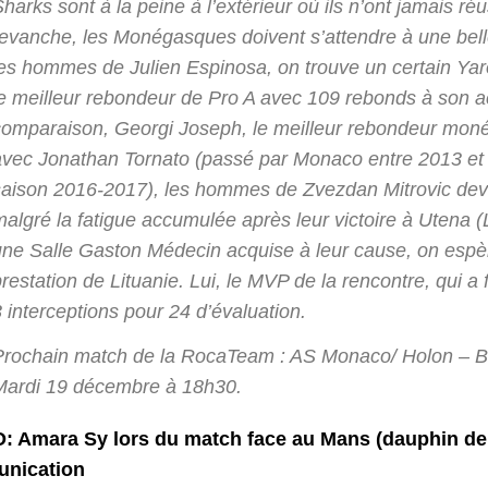
harks sont à la peine à l’extérieur où ils n’ont jamais ré
evanche, les Monégasques doivent s’attendre à une belle 
les hommes de Julien Espinosa, on trouve un certain Y
e meilleur rebondeur de Pro A avec 109 rebonds à son act
comparaison, Georgi Joseph, le meilleur rebondeur moné
avec Jonathan Tornato (passé par Monaco entre 2013 et 
saison 2016-2017), les hommes de Zvezdan Mitrovic devr
malgré la fatigue accumulée après leur victoire à Utena
une Salle Gaston Médecin acquise à leur cause, on espèr
restation de Lituanie. Lui, le MVP de la rencontre, qui a f
 interceptions pour 24 d’évaluation.
Prochain match de la RocaTeam : AS Monaco/ Holon – 
Mardi 19 décembre à 18h30.
 Amara Sy lors du match face au Mans (dauphin de 
nication