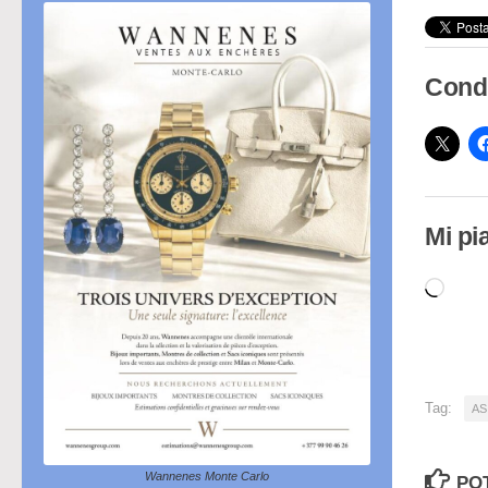
Condi
Mi pi
Cari
in
cor
Tag:
AS
Wannenes Monte Carlo
PO