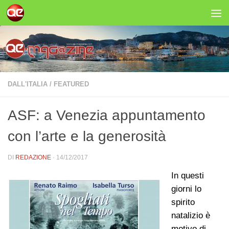
Salta al contenuto
DALL'ITALIA
/
FEATURED
ASF: a Venezia appuntamento
con l’arte e la generosità
DI
REDAZIONE
·
14/12/2017
In questi
giorni lo
spirito
natalizio è
motivo di