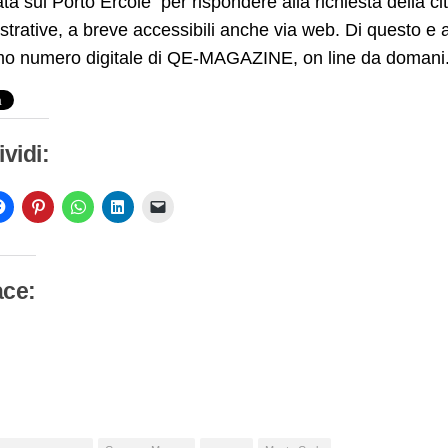
ata sul Porto Ercole per rispondere alla richiesta della ci
trative, a breve accessibili anche via web. Di questo e a
mo numero digitale di QE-MAGAZINE, on line da domani
vidi:
ace:
camento
so…