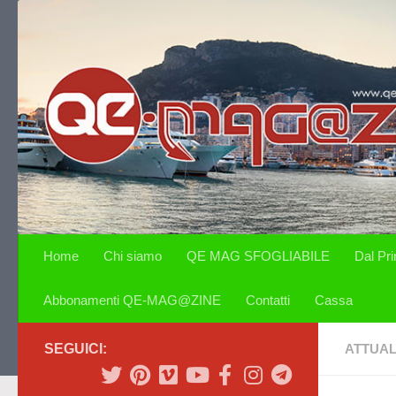
Salta al contenuto
Home
Chi siamo
QE MAG SFOGLIABILE
Dal Pr
Abbonamenti QE-MAG@ZINE
Contatti
Cassa
SEGUICI:
ATTUAL