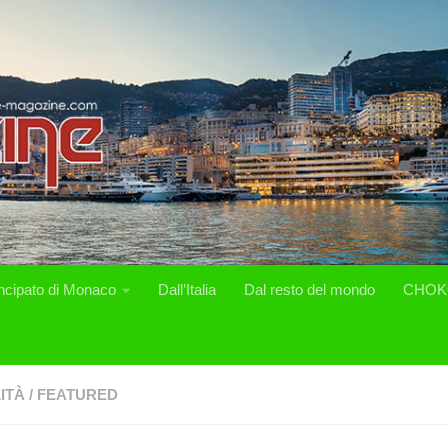
incipato di Monaco
Dall’Italia
Dal resto del mondo
CHOK
ITÀ
/
FEATURED