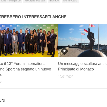
mune monegasco
Georges Marsan
monaco
Monte Carlo
TREBBERO INTERESSARTI ANCHE...
 il 13° Forum International
Un messaggio-scultura anti-
nd Sport ha segnato un nuovo
Principato di Monaco
do
10/01/2022
2
NDI