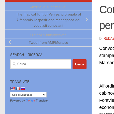
Com
ARTICOLO SUCCESSIVO
The magical light of Venise: prorogata al
7 febbraio l’esposizione monegasca dei
per
vedutisti veneziani
ARTICOLO PRECEDENTE
DI
REDA
Tweet from AMPMonaco
Convoca
stampa 
SEARCH – RICERCA
Ricerca
Marsan
per:
TRANSLATE:
All’ord
cabinov
Fontvie
Powered by
Translate
economi