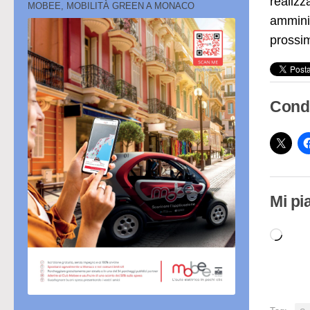
realizz
MOBEE, MOBILITÀ GREEN A MONACO
amminis
prossi
Condi
Mi pi
Cari
in
cor