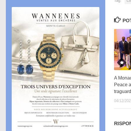
Tag:
Co
PO
A Monaco
Peace a
traguar
04/12/202
RISPO