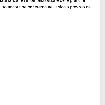
ttadinanza; e l’informatizzazione delle pratiche
ltro ancora ne parleremo nell’articolo previsto nel
.