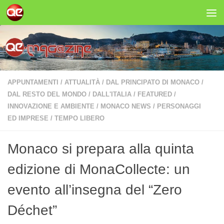
Salta al contenuto
APPUNTAMENTI
/
ATTUALITÀ
/
DAL PRINCIPATO DI MONACO
/
DAL RESTO DEL MONDO
/
DALL'ITALIA
/
FEATURED
/
INNOVAZIONE E AMBIENTE
/
MONACO NEWS
/
PERSONAGGI
ED IMPRESE
/
TEMPO LIBERO
Monaco si prepara alla quinta
edizione di MonaCollecte: un
evento all’insegna del “Zero
Déchet”