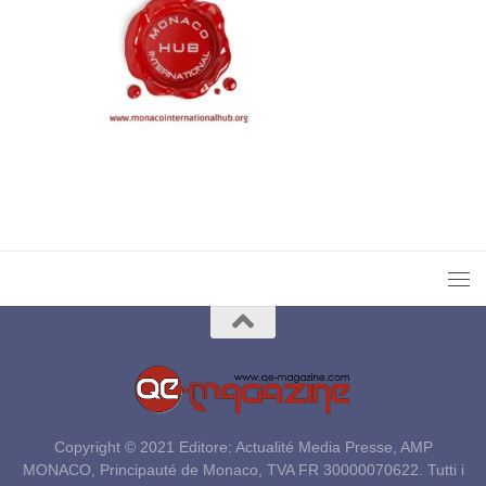
Copyright © 2021 Editore: Actualité Media Presse, AMP
MONACO, Principauté de Monaco, TVA FR 30000070622. Tutti i