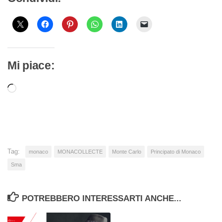
Mi piace:
Caricamento
in
corso…
Tag:
monaco
MONACOLLECTE
Monte Carlo
Principato di Monaco
Sma
POTREBBERO INTERESSARTI ANCHE...