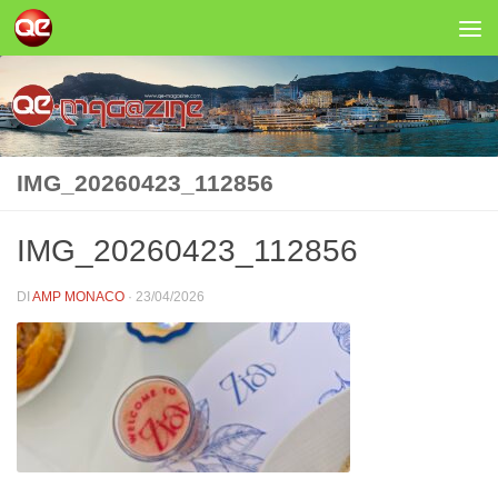
Salta al contenuto
IMG_20260423_112856
IMG_20260423_112856
DI
AMP MONACO
·
23/04/2026