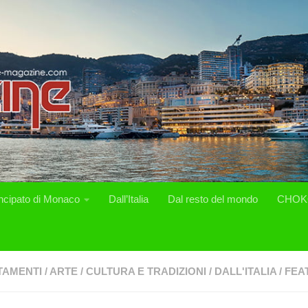
incipato di Monaco
Dall’Italia
Dal resto del mondo
CHOK
TAMENTI
/
ARTE
/
CULTURA E TRADIZIONI
/
DALL'ITALIA
/
FEA