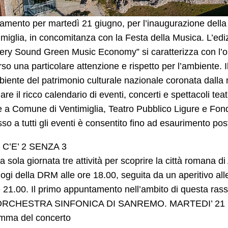
mento per martedì 21 giugno, per l’inaugurazione della 
imiglia, in concomitanza con la Festa della Musica. L’edi
ry Sound Green Music Economy” si caratterizza con l’obi
rso una particolare attenzione e rispetto per l’ambiente. 
biente del patrimonio culturale nazionale coronata dal
are il ricco calendario di eventi, concerti e spettacoli te
e a Comune di Ventimiglia, Teatro Pubblico Ligure e Fon
sso a tutti gli eventi è consentito fino ad esaurimento post
C’E’ 2 SENZA 3
a sola giornata tre attività per scoprire la città romana di
ogi della DRM alle ore 18.00, seguita da un aperitivo al
e 21.00. Il primo appuntamento nell’ambito di questa r
ORCHESTRA SINFONICA DI SANREMO. MARTEDI’ 21 
mma del concerto