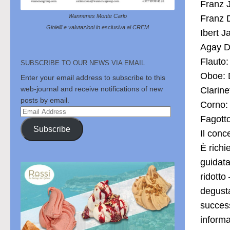
Franz J
Wannenes Monte Carlo
Franz D
Gioielli e valutazioni in esclusiva al CREM
Ibert J
Agay D
Flauto:
SUBSCRIBE TO OUR NEWS VIA EMAIL
Oboe: 
Enter your email address to subscribe to this
web-journal and receive notifications of new
Clarine
posts by email.
Corno:
Email
Fagotto
Address
Subscribe
Il conc
È richi
guidata
ridotto 
degusta
success
informa