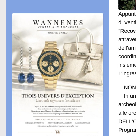
Appunta
di Vent
“Recove
attrave
dell’am
coordin
insiem
L’ingre
NON 
In un
archeol
alle or
DELL’
Progra