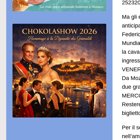
25232
Ma gli 
antici
Federic
Mundial
la cava
ingress
VENER
Da Moza
due gra
MERCO
Restere
bigliet
Per il
nell’am