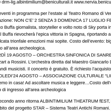
0
drm-lig.albintimilium@beniculturali.it
www.nervia.benicult
eventi in programma per l’estate al Teatro Romano di Vent
pazione: NON C’E’ 2 SENZA 3 DOMENICA 17 LUGLIO
o Buffa giornalista, storyteller e volto noto di Sky porta i
 Buffa rievocherà l’epica vittoria in Spagna, riportando a 
lcata trionfale emozioni mai sopite. Costo dell’evento: big
o all’area archeologica.
DÌ 19 AGOSTO – ORCHESTRA SINFONICA DI SAN
rt a Rossini. L’orchestra diretta dal Maestro Giancarlo 
ndi musicisti. Il concerto è gratuito. È richiesto l’acquisto
LEDI’24 AGOSTO – ASSOCIAZIONE CULTURALE “L
mo in casa! Ad ascoltare musica e leggere…Costo dell’ev
to di ingresso all’area archeologica
 secondo anno ritorna ALBINTIMILIUM THEATRUM fEST, il 
bito del progetto STAR – Sistema Teatri Antichi Romani. C