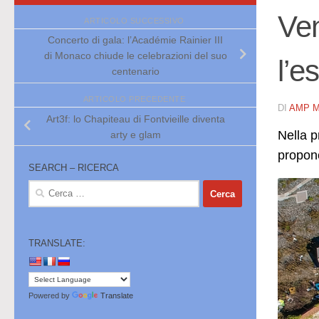
Ven
ARTICOLO SUCCESSIVO
Concerto di gala: l’Académie Rainier III
di Monaco chiude le celebrazioni del suo
l’e
centenario
ARTICOLO PRECEDENTE
DI
AMP 
Art3f: lo Chapiteau di Fontvieille diventa
Nella p
arty e glam
propone
SEARCH – RICERCA
Ricerca
per:
TRANSLATE:
Powered by
Translate