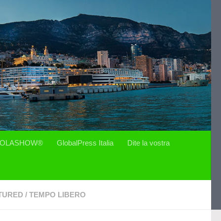
OLASHOW®
GlobalPress Italia
Dite la vostra
TURED
/
TEMPO LIBERO