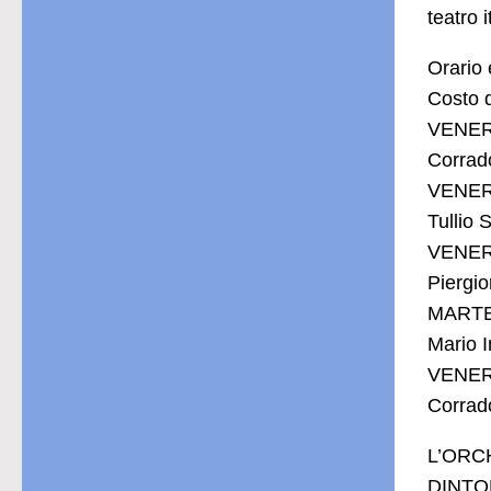
teatro i
Orario 
Costo d
VENER
Corrado
VENER
Tullio
VENER
Piergi
MARTE
Mario 
VENER
Corrad
L’ORCH
DINTOR