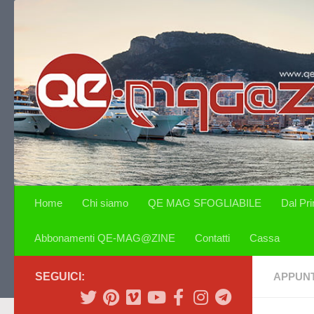
Salta al contenuto
Home
Chi siamo
QE MAG SFOGLIABILE
Dal Pr
Abbonamenti QE-MAG@ZINE
Contatti
Cassa
SEGUICI:
APPUN