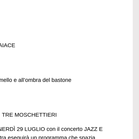
| AIACE
llo e all’ombra del bastone
ta | I TRE MOSCHETTIERI
DÌ 29 LUGLIO con il concerto JAZZ E
stra eseguirà un programma che spazia