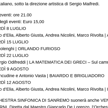
taliano, sotto la direzione artistica di Sergio Maifredi.
eventi: ore 21.00
egli eventi: Euro 15,00
DÌ 8 LUGLIO
 d’Elia, Alberto Giusta, Andrea Nicolini, Marco Rivolta 
DÌ 15 LUGLIO
 Solenghi | ORLANDO FURIOSO
DÌ 22 LUGLIO
orgio Odifreddi | LA MATEMATICA DEI GRECI – Sul camme
DÌ 9 AGOSTO
Incudine e Antonio Vasta | BAIARDO E BRIGLIADORO
DÌ 12 AGOSTO
o d’Elia, Alberto Giusta, Andrea Nicolini, Marco Rivol
ESTRA SINFONICA DI SANREMO suonerà anche VENER
NI. Diretta dal Maestro Giancarlo De Lorenzo, l’Orche