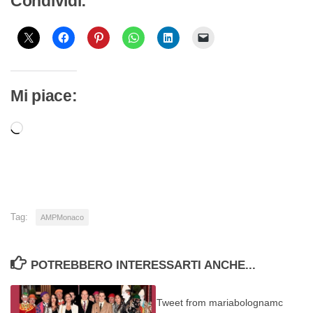
Condividi:
Mi piace:
Caricamento
in
corso…
Tag:
AMPMonaco
POTREBBERO INTERESSARTI ANCHE...
Tweet from mariabolognamc