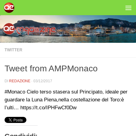
Salta al contenuto
TWITTER
Tweet from AMPMonaco
DI
REDAZIONE
·
03/12/2017
#Monaco Cielo terso stasera sul Principato, ideale per
guardare la Luna Piena,nella costellazione del Toro:è
l’ulti… https://t.co/IPHFwCf0Dw