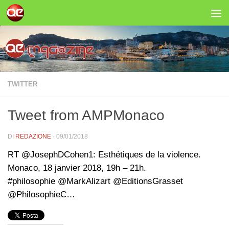
Salta al contenuto
TWITTER
Tweet from AMPMonaco
DI
REDAZIONE
·
09/01/2018
RT @JosephDCohen1: Esthétiques de la violence.
Monaco, 18 janvier 2018, 19h – 21h.
#philosophie @MarkAlizart @EditionsGrasset
@PhilosophieC…