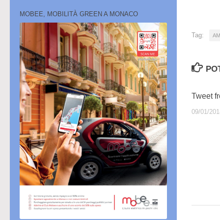
cor
MOBEE, MOBILITÀ GREEN A MONACO
Tag:
AM
PO
Tweet 
09/01/201