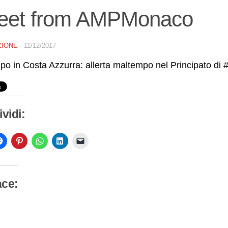
eet from AMPMonaco
ZIONE
·
11/12/2017
po in Costa Azzurra: allerta maltempo nel Principato d
vidi:
ace:
camento