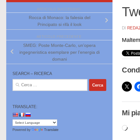
Tw
ARTICOLO SUCCESSIVO
Rocca di Monaco: la falesia del
Principato si rifà il look
DI
REDA
ARTICOLO PRECEDENTE
Maltem
SMEG: Poste Monte-Carlo, un’opera
ingegneristica esemplare per l’energia di
domani
Condi
SEARCH – RICERCA
Ricerca
per:
TRANSLATE:
Mi pi
Cari
Powered by
Translate
in