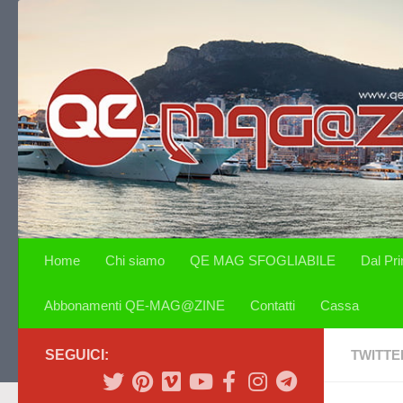
Salta al contenuto
Home
Chi siamo
QE MAG SFOGLIABILE
Dal Pr
Abbonamenti QE-MAG@ZINE
Contatti
Cassa
SEGUICI:
TWITTE