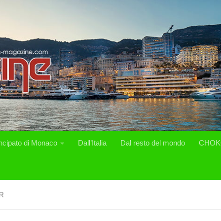
incipato di Monaco
Dall’Italia
Dal resto del mondo
CHOK
R