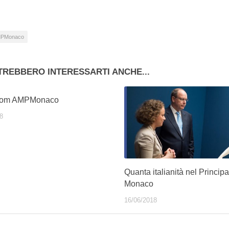
so…
PMonaco
TREBBERO INTERESSARTI ANCHE...
from AMPMonaco
8
Quanta italianità nel Principa
Monaco
16/06/2018