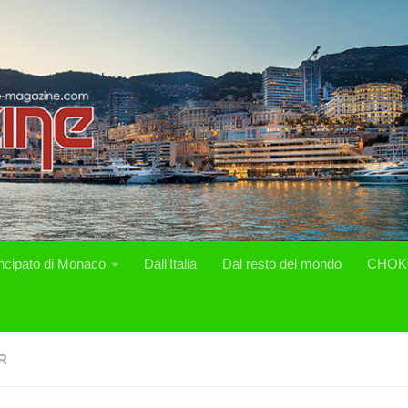
incipato di Monaco
Dall’Italia
Dal resto del mondo
CHOK
R