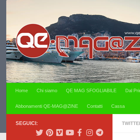
Salta al contenuto
Home
Chi siamo
QE MAG SFOGLIABILE
Dal Pr
Abbonamenti QE-MAG@ZINE
Contatti
Cassa
SEGUICI:
TWITTE