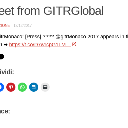
eet from GITRGlobal
ZIONE
·
12/12/2017
trMonaco: [Press] ???? @gitrMonaco 2017 appears in the
20 ➡
https://t.co/D7wrcpG1LM…
vidi:
ace:
camento