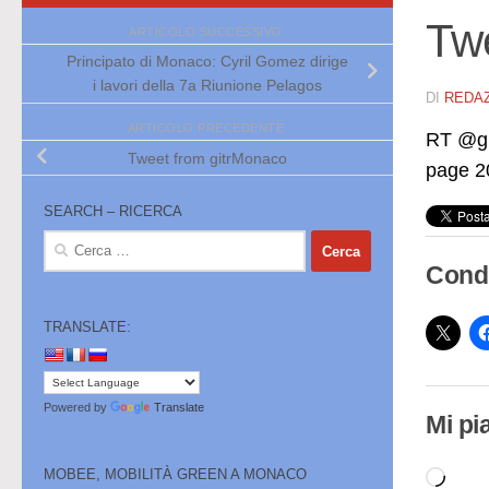
Tw
ARTICOLO SUCCESSIVO
Principato di Monaco: Cyril Gomez dirige
i lavori della 7a Riunione Pelagos
DI
REDA
ARTICOLO PRECEDENTE
RT @gi
Tweet from gitrMonaco
page 
SEARCH – RICERCA
Ricerca
per:
Condi
TRANSLATE:
Powered by
Translate
Mi pi
MOBEE, MOBILITÀ GREEN A MONACO
Cari