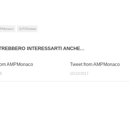
so…
PMonaco
GITRGlobal
TREBBERO INTERESSARTI ANCHE...
from AMPMonaco
Tweet from AMPMonaco
8
15/12/2017