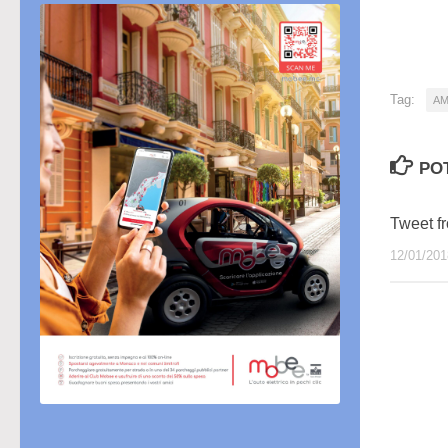
in
cor
Tag:
AM
PO
Tweet 
12/01/201