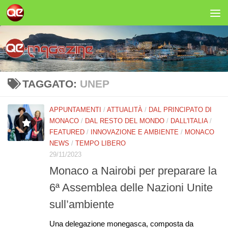
Salta al contenuto
TAGGATO:
UNEP
APPUNTAMENTI
/
ATTUALITÀ
/
DAL PRINCIPATO DI
MONACO
/
DAL RESTO DEL MONDO
/
DALL'ITALIA
/
FEATURED
/
INNOVAZIONE E AMBIENTE
/
MONACO
NEWS
/
TEMPO LIBERO
29/11/2023
Monaco a Nairobi per preparare la
6ª Assemblea delle Nazioni Unite
sull’ambiente
Una delegazione monegasca, composta da