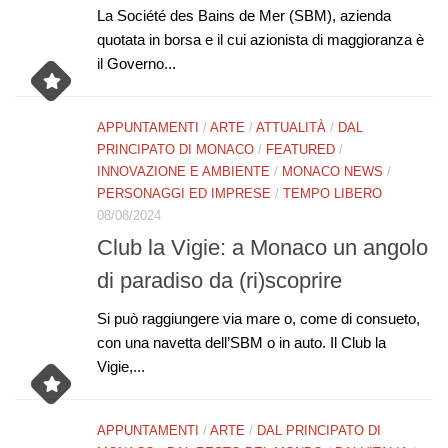
La Société des Bains de Mer (SBM), azienda
quotata in borsa e il cui azionista di maggioranza è
il Governo...
APPUNTAMENTI
/
ARTE
/
ATTUALITÀ
/
DAL
PRINCIPATO DI MONACO
/
FEATURED
/
INNOVAZIONE E AMBIENTE
/
MONACO NEWS
/
PERSONAGGI ED IMPRESE
/
TEMPO LIBERO
08/08/2024
Club la Vigie: a Monaco un angolo
di paradiso da (ri)scoprire
Si può raggiungere via mare o, come di consueto,
con una navetta dell’SBM o in auto. Il Club la
Vigie,...
APPUNTAMENTI
/
ARTE
/
DAL PRINCIPATO DI