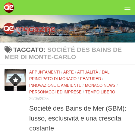
Salta al contenuto
TAGGATO:
SOCIÉTÉ DES BAINS DE
MER DI MONTE-CARLO
APPUNTAMENTI
/
ARTE
/
ATTUALITÀ
/
DAL
PRINCIPATO DI MONACO
/
FEATURED
/
INNOVAZIONE E AMBIENTE
/
MONACO NEWS
/
PERSONAGGI ED IMPRESE
/
TEMPO LIBERO
29/05/2025
Société des Bains de Mer (SBM):
lusso, esclusività e una crescita
costante