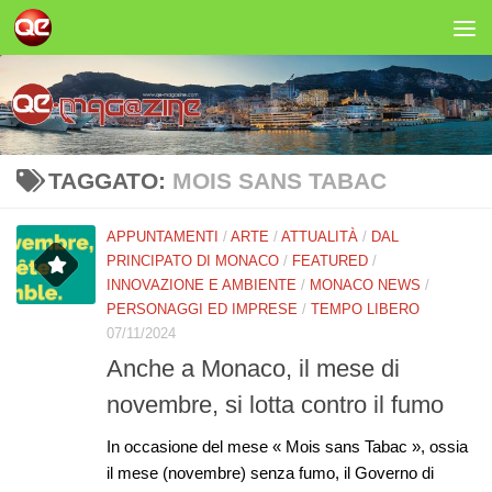
Salta al contenuto
TAGGATO:
MOIS SANS TABAC
APPUNTAMENTI
/
ARTE
/
ATTUALITÀ
/
DAL
PRINCIPATO DI MONACO
/
FEATURED
/
INNOVAZIONE E AMBIENTE
/
MONACO NEWS
/
PERSONAGGI ED IMPRESE
/
TEMPO LIBERO
07/11/2024
Anche a Monaco, il mese di
novembre, si lotta contro il fumo
In occasione del mese « Mois sans Tabac », ossia
il mese (novembre) senza fumo, il Governo di