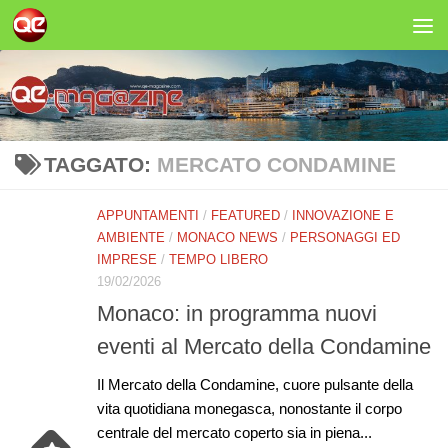
Salta al contenuto
TAGGATO:
MERCATO CONDAMINE
APPUNTAMENTI
/
FEATURED
/
INNOVAZIONE E
AMBIENTE
/
MONACO NEWS
/
PERSONAGGI ED
IMPRESE
/
TEMPO LIBERO
19/02/2026
Monaco: in programma nuovi
eventi al Mercato della Condamine
Il Mercato della Condamine, cuore pulsante della
vita quotidiana monegasca, nonostante il corpo
centrale del mercato coperto sia in piena...