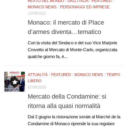
RESTO DEL MONDO
/
DALL'ITALIA
/
FEATURED
/
MONACO NEWS
/
PERSONAGGI ED IMPRESE
12/09/2022
Monaco: il mercato di Place
d’armes diventa…tematico
Con la visita del Sindaco e del suo Vice Marjorie
Crovetto al Mercato di Monte-Carlo, organizzata
qualche giorno fa, è...
ATTUALITÀ
/
FEATURED
/
MONACO NEWS
/
TEMPO
LIBERO
07/06/2020
Mercato della Condamine: si
ritorna alla quasi normalità
Dal 2 giugno la ristorazione serale al Marché de la
Condamine di Monaco riprende la sua regolare