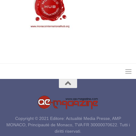
Copyright © 2021 Editore: Actualité Media Presse, AMP
MONACO, Principauté de Monaco, TVA FR 30000070622. Tutti i
diritti riservati.