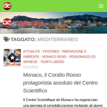
Salta al contenuto
TAGGATO:
MEDITERRANEO
ATTUALITÀ
/
FEATURED
/
INNOVAZIONE E
AMBIENTE
/
MONACO NEWS
/
PERSONAGGI ED
IMPRESE
/
TEMPO LIBERO
02/01/2024
Monaco, il Corallo Rosso
protagonista assoluto del Centro
Scientifico
Il Centre Scientifique de Monaco ha organizzato
una giornata di sensibilizzazione invitando gli alunni