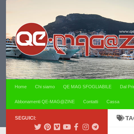
Salta al contenuto
Home
Chi siamo
QE MAG SFOGLIABILE
Dal Pr
Abbonamenti QE-MAG@ZINE
Contatti
Cassa
TA
SEGUICI: