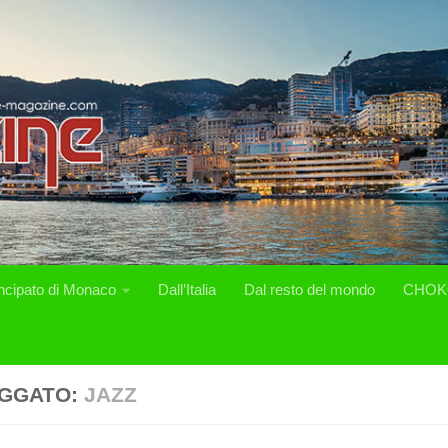
incipato di Monaco
Dall’Italia
Dal resto del mondo
CHOK
GGATO:
JAZZ