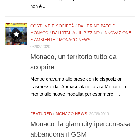
non è...
COSTUME E SOCIETÀ
/
DAL PRINCIPATO DI
MONACO
/
DALL'ITALIA
/
IL PIZZINO
/
INNOVAZIONE
E AMBIENTE
/
MONACO NEWS
06/02/2020
Monaco, un territorio tutto da
scoprire
Mentre eravamo alle prese con le disposizioni
trasmesse dall’Ambasciata d’Italia a Monaco in
merito alle nuove modalità per esprimere il...
FEATURED
/
MONACO NEWS
20/06/2019
Monaco: la glam city iperconessa
abbandona il GSM