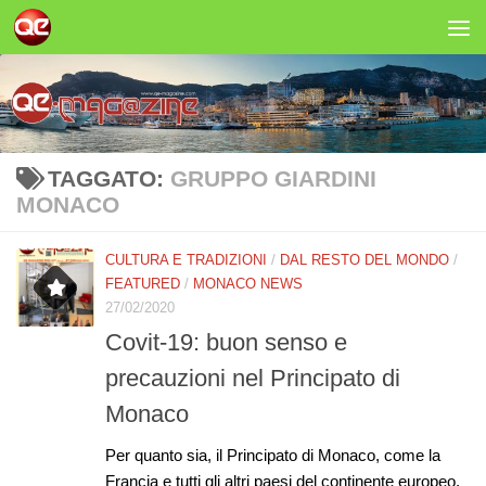
Salta al contenuto
TAGGATO:
GRUPPO GIARDINI
MONACO
CULTURA E TRADIZIONI
/
DAL RESTO DEL MONDO
/
FEATURED
/
MONACO NEWS
27/02/2020
Covit-19: buon senso e
precauzioni nel Principato di
Monaco
Per quanto sia, il Principato di Monaco, come la
Francia e tutti gli altri paesi del continente europeo,