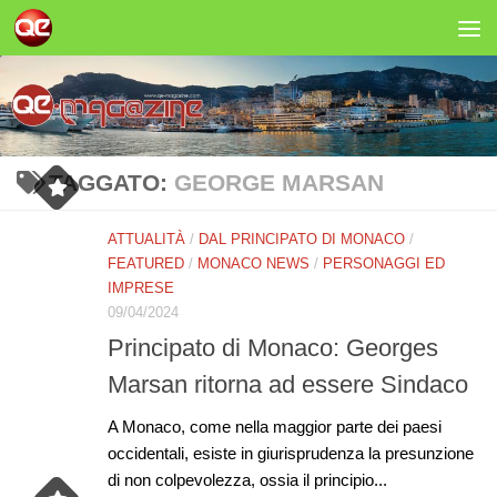
Salta al contenuto
TAGGATO:
GEORGE MARSAN
ATTUALITÀ
/
DAL PRINCIPATO DI MONACO
/
FEATURED
/
MONACO NEWS
/
PERSONAGGI ED
IMPRESE
09/04/2024
Principato di Monaco: Georges
Marsan ritorna ad essere Sindaco
A Monaco, come nella maggior parte dei paesi
occidentali, esiste in giurisprudenza la presunzione
di non colpevolezza, ossia il principio...