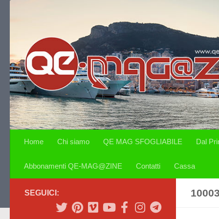
Salta al contenuto
Home
Chi siamo
QE MAG SFOGLIABILE
Dal Pr
Abbonamenti QE-MAG@ZINE
Contatti
Cassa
1000
SEGUICI: