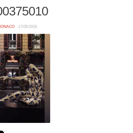
00375010
MONACO
·
17/05/2026