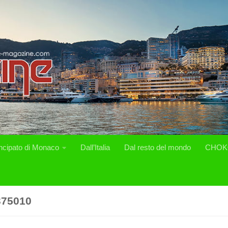
incipato di Monaco
Dall’Italia
Dal resto del mondo
CHOK
375010