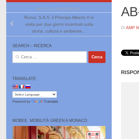
AB
ARTICOLO PRECEDENTE
Roma: S.A.S. il Principe Alberto II in
visita per due giorni incentrati sulla
DI
AMP 
storia, cultura e ambiente…
SEARCH – RICERCA
Ricerca
per:
RISPO
TRANSLATE:
Powered by
Translate
MOBEE, MOBILITÀ GREEN A MONACO