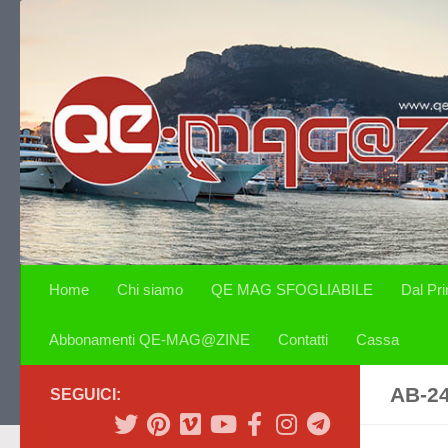
Salta al contenuto
Home
Chi siamo
QE MAG SFOGLIABILE
Dal Pr
Abbonamenti QE-MAG@ZINE
Contatti
Cassa
AB-24
SEGUICI: