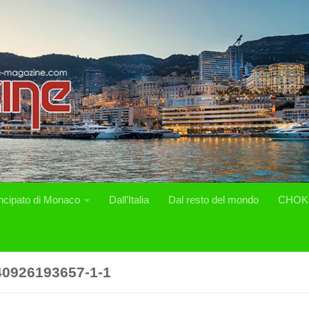
incipato di Monaco
Dall’Italia
Dal resto del mondo
CHOK
0926193657-1-1