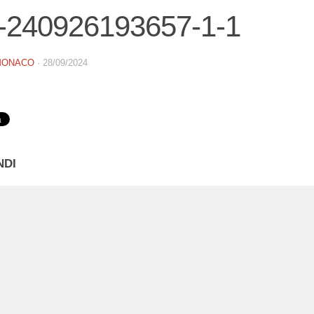
-240926193657-1-1
MONACO
·
28/09/2024
NDI