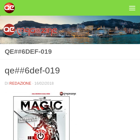
Salta al contenuto
QE##6DEF-019
qe##6def-019
DI
REDAZIONE
·
16/02/2018