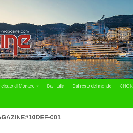
incipato di Monaco
Dall’Italia
Dal resto del mondo
CHOK
GAZINE#10DEF-001