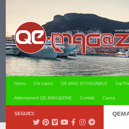
Salta al contenuto
Home
Chi siamo
QE MAG SFOGLIABILE
Dal Pr
Abbonamenti QE-MAG@ZINE
Contatti
Cassa
QEMA
SEGUICI: