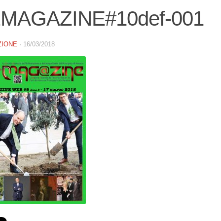
MAGAZINE#10def-001
ZIONE
·
16/03/2018