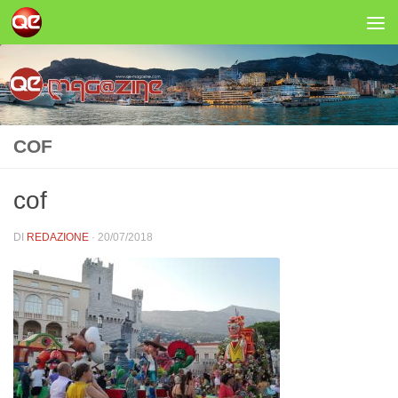
Salta al contenuto
COF
cof
DI
REDAZIONE
·
20/07/2018