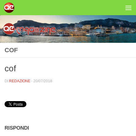
Salta al contenuto
COF
cof
DI
REDAZIONE
·
20/07/2018
RISPONDI