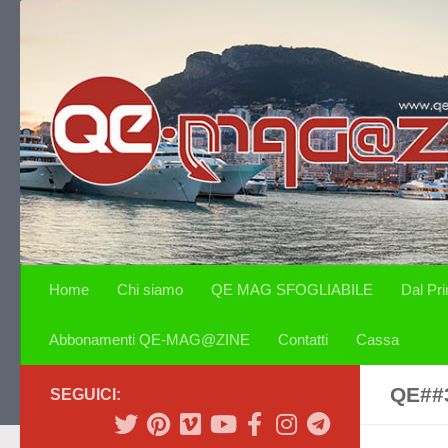
Salta al contenuto
Home
Chi siamo
QE MAG SFOGLIABILE
Dal Pr
Abbonamenti QE-MAG@ZINE
Contatti
Cassa
QE##
SEGUICI: