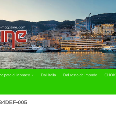
incipato di Monaco
Dall’Italia
Dal resto del mondo
CHOK
34DEF-005