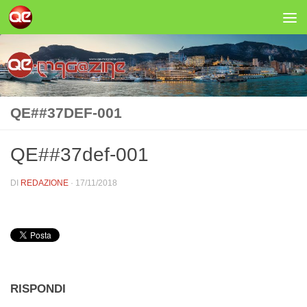
Salta al contenuto
QE##37DEF-001
QE##37def-001
DI
REDAZIONE
·
17/11/2018
RISPONDI