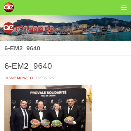
Salta al contenuto
6-EM2_9640
6-EM2_9640
DI
AMP MONACO
·
16/03/2025