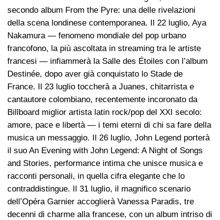
secondo album From the Pyre: una delle rivelazioni
della scena londinese contemporanea. Il 22 luglio, Aya
Nakamura — fenomeno mondiale del pop urbano
francofono, la più ascoltata in streaming tra le artiste
francesi — infiammerà la Salle des Étoiles con l’album
Destinée, dopo aver già conquistato lo Stade de
France. Il 23 luglio toccherà a Juanes, chitarrista e
cantautore colombiano, recentemente incoronato da
Billboard miglior artista latin rock/pop del XXI secolo:
amore, pace e libertà — i temi eterni di chi sa fare della
musica un messaggio. Il 26 luglio, John Legend porterà
il suo An Evening with John Legend: A Night of Songs
and Stories, performance intima che unisce musica e
racconti personali, in quella cifra elegante che lo
contraddistingue. Il 31 luglio, il magnifico scenario
dell’Opéra Garnier accoglierà Vanessa Paradis, tre
decenni di charme alla francese, con un album intriso di