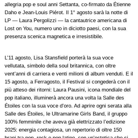
allegria pop e soul anni Settanta, co-firmato da Étienne
Daho e Jean-Louis Piérot. Il 1° agosto sarà la notte di
LP — Laura Pergolizzi — la cantautrice americana di
Lost on You, numero uno in diciotto paesi, con la sua
presenza scenica magnetica e irresistibile.
L’11 agosto, Lisa Stansfield porterà la sua voce
vellutata, simbolo della soul britannica, con oltre
vent’anni di carriera e venti milioni di album venduti. E il
15 agosto, a Ferragosto, il Festival si congederà con il
più atteso dei ritorni: Laura Pausini, icona mondiale del
pop italiano, illuminerà ancora una volta la Salle des
Étoiles con la sua voce d’oro. Ad aprire ogni serata alla
Salle des Étoiles, le Ultramarine Girls Band, il gruppo
100% femminile che aveva già elettrizzato l’edizione
2025: energia contagiosa, un repertorio di oltre 150
brani tra pop, rock e pop latino, con un’estetica che si