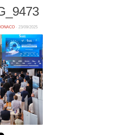
G_9473
MONACO
·
23/09/2025