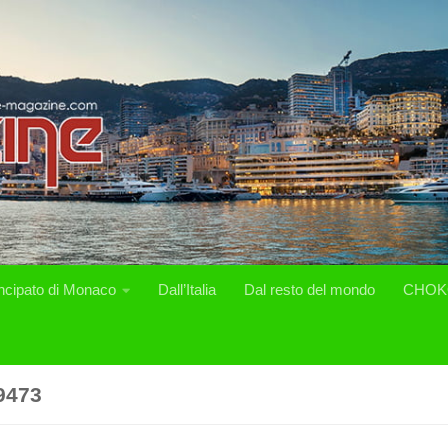
incipato di Monaco
Dall’Italia
Dal resto del mondo
CHOK
9473