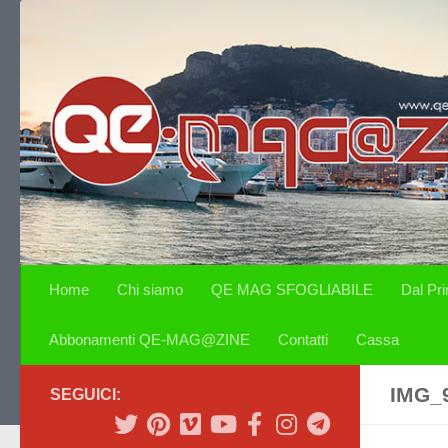
Salta al contenuto
Home
Chi siamo
QE MAG SFOGLIABILE
Dal Pr
Abbonamenti QE-MAG@ZINE
Contatti
Cassa
IMG_
SEGUICI: