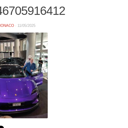
46705916412
MONACO
·
11/05/2025