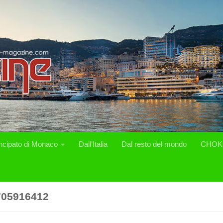
incipato di Monaco
Dall’Italia
Dal resto del mondo
CHOK
705916412