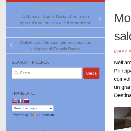
ARTICOLO SUCCESSIVO
Mo
A Monaco ‘Dante, l’italiano’ rima con
opere d’arte, musica e libri straordinari
sal
ARTICOLO PRECEDENTE
Biblioteca di Monaco, più preziosa con
un’opera di Francis Bacon
DI
AMP 
Nell’am
SEARCH – RICERCA
Princip
Ricerca
per:
coinvo
un gran
TRANSLATE:
Destin
Powered by
Translate