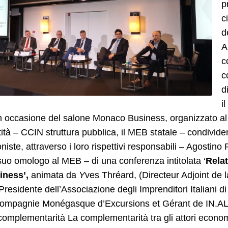
p
c
d
A
c
c
d
i
in occasione del salone Monaco Business, organizzato a
ità – CCIN struttura pubblica, il MEB statale – condivid
niste, attraverso i loro rispettivi responsabili – Agosti
uo omologo al MEB – di una conferenza intitolata ‘
Relat
iness’,
animata da
Y
ves Thréard, (Directeur­ Adjoint de
Presidente dell’Associazione degli Imprenditori Italiani
Compagnie Monégasque d’Excursions et Gérant de IN.AL.
complementarità La complementarità tra gli attori economi