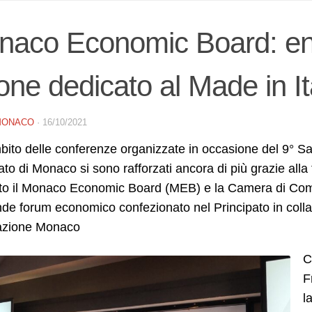
naco Economic Board: en
one dedicato al Made in It
MONACO
·
16/10/2021
bito delle conferenze organizzate in occasione del 9° Sal
ato di Monaco si sono rafforzati ancora di più grazie all
lto il Monaco Economic Board (MEB) e la Camera di Comm
de forum economico confezionato nel Principato in colla
azione Monaco
C
F
l