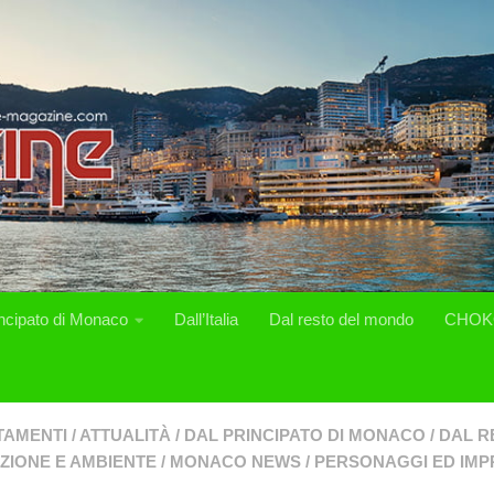
incipato di Monaco
Dall’Italia
Dal resto del mondo
CHOK
TAMENTI
/
ATTUALITÀ
/
DAL PRINCIPATO DI MONACO
/
DAL R
ZIONE E AMBIENTE
/
MONACO NEWS
/
PERSONAGGI ED IMP