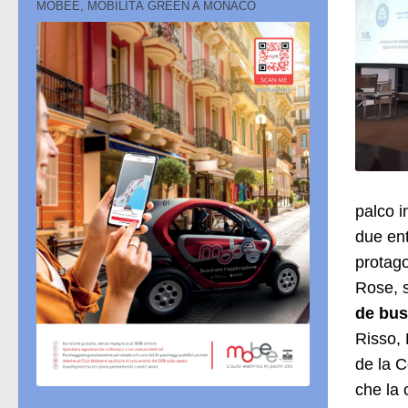
MOBEE, MOBILITÀ GREEN A MONACO
palco 
due ent
protago
Rose, s
de bus
Risso, 
de la 
che la 