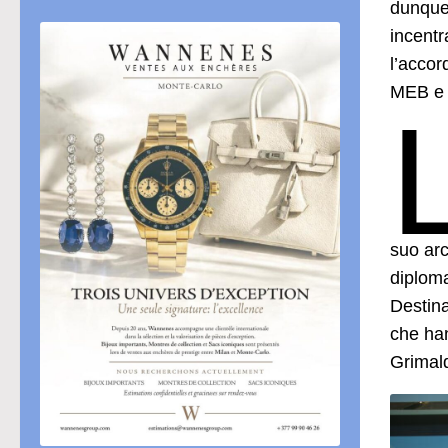
dunque 
incentr
l’accor
MEB e 
suo arc
diploma
Destina
che han
Grimald