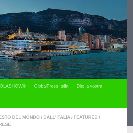
OLASHOW®
GlobalPress Italia
Dite la vostra
ESTO DEL MONDO
/
DALL'ITALIA
/
FEATURED
/
RESE