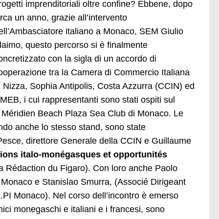
rogetti imprenditoriali oltre confine? Ebbene, dopo
irca un anno, grazie all’intervento
ell’Ambasciatore italiano a Monaco, SEM Giulio
laimo, questo percorso si è finalmente
oncretizzato con la sigla di un accordo di
ooperazione tra la Camera di Commercio Italiana
i Nizza, Sophia Antipolis, Costa Azzurra (CCIN) ed
l MEB, i cui rappresentanti sono stati ospiti sul
l Méridien Beach Plaza Sea Club di Monaco. Le
endo anche lo stesso stand, sono state
no Pesce, direttore Generale della CCIN e Guillaume
ions italo-­monégasques et opportunités
 la Rédaction du Figaro). Con loro anche Paolo
 di Monaco e Stanislao Smurra, (Associé Dirigeant
PI Monaco). Nel corso dell’incontro è emerso
ci monegaschi e italiani e i francesi, sono