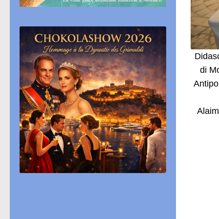
Didasc
di M
Antipo
Alaim