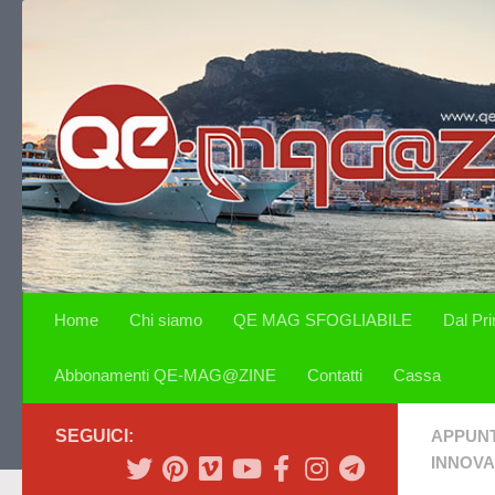
Salta al contenuto
Home
Chi siamo
QE MAG SFOGLIABILE
Dal Pr
Abbonamenti QE-MAG@ZINE
Contatti
Cassa
SEGUICI:
APPUN
INNOVA