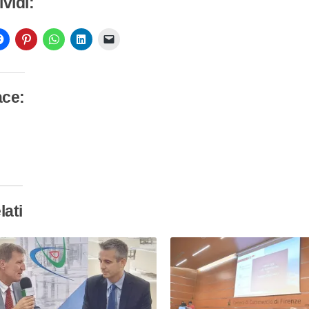
vidi:
ace:
camento
so…
lati