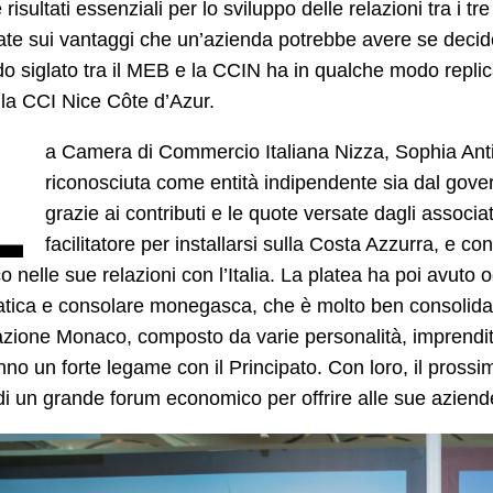
risultati essenziali per lo sviluppo delle relazioni tra i 
ate sui vantaggi che un’azienda potrebbe avere se decidess
do siglato tra il MEB e la CCIN ha in qualche modo replic
la CCI Nice Côte d’Azur.
L
a Camera di Commercio Italiana Nizza, Sophia Anti
riconosciuta come entità indipendente sia dal gover
grazie ai contributi e le quote versate dagli associat
facilitatore per installarsi sulla Costa Azzurra, e
o nelle sue relazioni con l’Italia. La platea ha poi avuto 
tica e consolare monegasca, che è molto ben consolidata
zione Monaco, composto da varie personalità, imprenditor
no un forte legame con il Principato. Con loro, il prossi
i un grande forum economico per offrire alle sue aziend