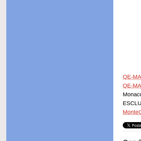
QE-MA
QE-MA
Monac
ESCLUS
MonteC