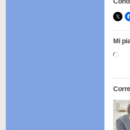
Condi
Mi pi
Cari
in
cor
Corre