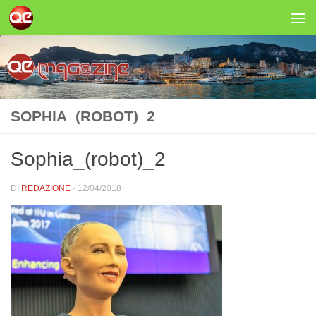
Salta al contenuto
SOPHIA_(ROBOT)_2
Sophia_(robot)_2
DI
REDAZIONE
·
12/04/2018