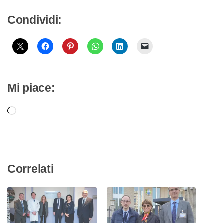
Condividi:
Mi piace:
Caricamento
in
corso…
Correlati