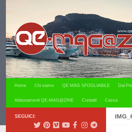
Salta al contenuto
Home
Chi siamo
QE MAG SFOGLIABILE
Dal Pr
Abbonamenti QE-MAG@ZINE
Contatti
Cassa
IMG_
SEGUICI: