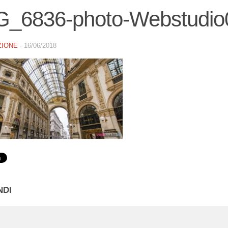
G_6836-photo-Webstudio
ZIONE
·
16/06/2018
NDI