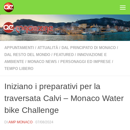
Salta al contenuto
APPUNTAMENTI
/
ATTUALITÀ
/
DAL PRINCIPATO DI MONACO
/
DAL RESTO DEL MONDO
/
FEATURED
/
INNOVAZIONE E
AMBIENTE
/
MONACO NEWS
/
PERSONAGGI ED IMPRESE
/
TEMPO LIBERO
Iniziano i preparativi per la
traversata Calvi – Monaco Water
bike Challenge
DI
AMP MONACO
·
07/08/2024