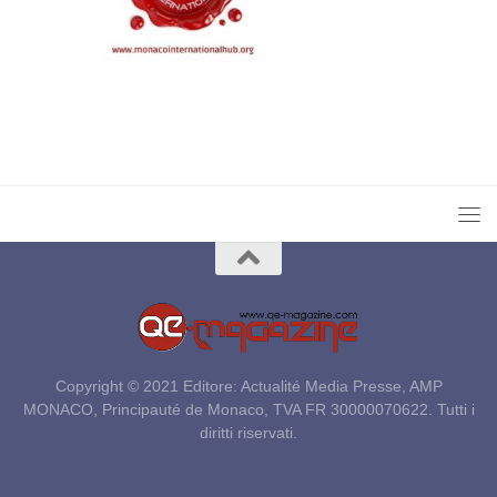
Copyright © 2021 Editore: Actualité Media Presse, AMP
MONACO, Principauté de Monaco, TVA FR 30000070622. Tutti i
diritti riservati.