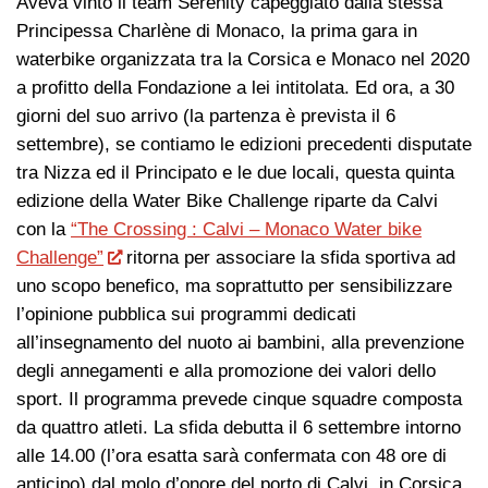
Aveva vinto il team Serenity capeggiato dalla stessa
Principessa Charlène di Monaco, la prima gara in
waterbike organizzata tra la Corsica e Monaco nel 2020
a profitto della Fondazione a lei intitolata. Ed ora, a 30
giorni del suo arrivo (la partenza è prevista il 6
settembre), se contiamo le edizioni precedenti disputate
tra Nizza ed il Principato e le due locali, questa quinta
edizione della Water Bike Challenge riparte da Calvi
con la
“The Crossing : Calvi – Monaco Water bike
Challenge”
ritorna per associare la sfida sportiva ad
uno scopo benefico, ma soprattutto per sensibilizzare
l’opinione pubblica sui programmi dedicati
all’insegnamento del nuoto ai bambini, alla prevenzione
degli annegamenti e alla promozione dei valori dello
sport. Il programma prevede cinque squadre composta
da quattro atleti. La sfida debutta il 6 settembre intorno
alle 14.00 (l’ora esatta sarà confermata con 48 ore di
anticipo) dal molo d’onore del porto di Calvi, in Corsica.