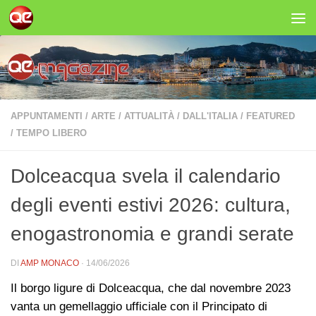
Salta al contenuto
APPUNTAMENTI
/
ARTE
/
ATTUALITÀ
/
DALL'ITALIA
/
FEATURED
/
TEMPO LIBERO
Dolceacqua svela il calendario
degli eventi estivi 2026: cultura,
enogastronomia e grandi serate
DI
AMP MONACO
·
14/06/2026
Il borgo ligure di Dolceacqua, che dal novembre 2023
vanta un gemellaggio ufficiale con il Principato di