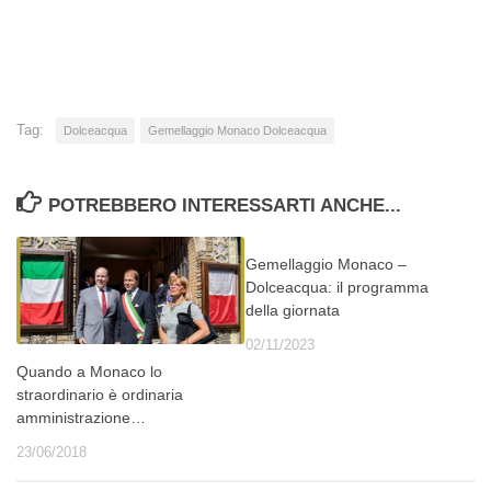
in
corso…
Tag:
Dolceacqua
Gemellaggio Monaco Dolceacqua
POTREBBERO INTERESSARTI ANCHE...
Gemellaggio Monaco –
Dolceacqua: il programma
della giornata
02/11/2023
Quando a Monaco lo
straordinario è ordinaria
amministrazione…
23/06/2018