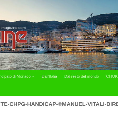
incipato di Monaco
Dall’Italia
Dal resto del mondo
CHOK
TE-CHPG-HANDICAP-©MANUEL-VITALI-DIR