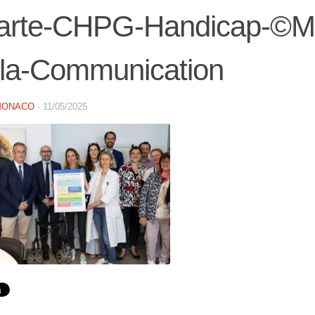
rte-CHPG-Handicap-©Manu
-la-Communication
MONACO
·
11/05/2025