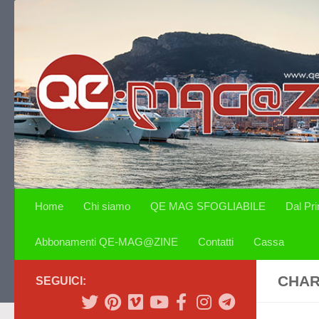
Salta al contenuto
Home
Chi siamo
QE MAG SFOGLIABILE
Dal Pr
Abbonamenti QE-MAG@ZINE
Contatti
Cassa
CHAR
SEGUICI: