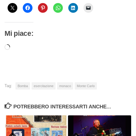
Mi piace:
Caricamento
in
corso…
Tag:
Bomba
esercitazione
monaco
Monte Carlo
POTREBBERO INTERESSARTI ANCHE...