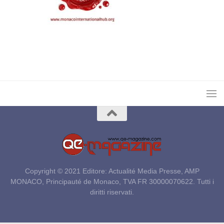
Copyright © 2021 Editore: Actualité Media Presse, AMP
MONACO, Principauté de Monaco, TVA FR 30000070622. Tutti i
diritti riservati.