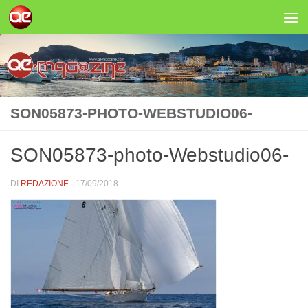
Salta al contenuto
SON05873-PHOTO-WEBSTUDIO06-
SON05873-photo-Webstudio06-
DI
REDAZIONE
·
17/09/2018