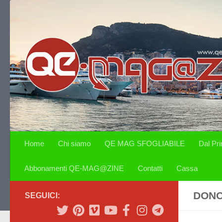
Salta al contenuto
Home
Chi siamo
QE MAG SFOGLIABILE
Dal Pr
Abbonamenti QE-MAG@ZINE
Contatti
Cassa
DONO
SEGUICI: