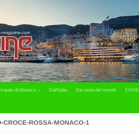
incipato di Monaco
Dall’Italia
Dal resto del mondo
CHOK
-CROCE-ROSSA-MONACO-1