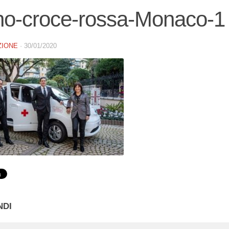
no-croce-rossa-Monaco-1
ZIONE
·
30/01/2020
NDI