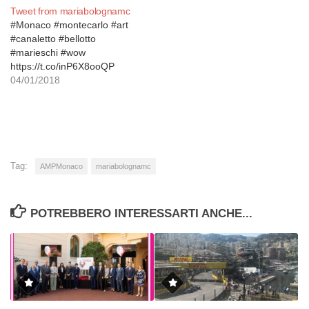
Tweet from mariabolognamc
#Monaco #montecarlo #art
#canaletto #bellotto
#marieschi #wow
https://t.co/inP6X8ooQP
04/01/2018
Tag:
AMPMonaco
mariabolognamc
POTREBBERO INTERESSARTI ANCHE...