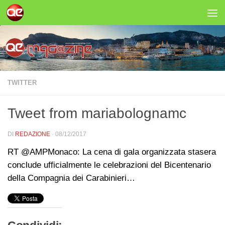
Salta al contenuto
TWITTER
Tweet from mariabolognamc
DI
REDAZIONE
·
08/12/2017
RT @AMPMonaco: La cena di gala organizzata stasera
conclude ufficialmente le celebrazioni del Bicentenario
della Compagnia dei Carabinieri…