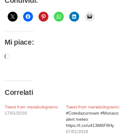
Condividi:
Mi piace:
Caricamento
in
corso…
Correlati
Tweet from mariabolognamc
Tweet from mariabolognamc
17/01/2018
#Cotedazurnown #Monaco
alert meteo
https://t.co/u413M6F8Hy
07/01/2018