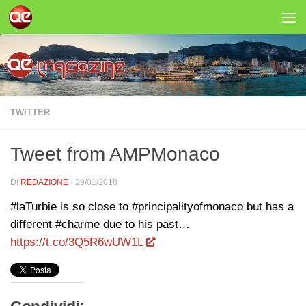
Salta al contenuto
TWITTER
Tweet from AMPMonaco
DI
REDAZIONE
·
29/01/2018
#laTurbie is so close to #principalityofmonaco but has a
different #charme due to his past…
https://t.co/3Q5R6wUW1L