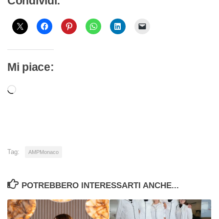
Condividi:
Mi piace:
Caricamento
in
corso…
Tag:
AMPMonaco
POTREBBERO INTERESSARTI ANCHE...