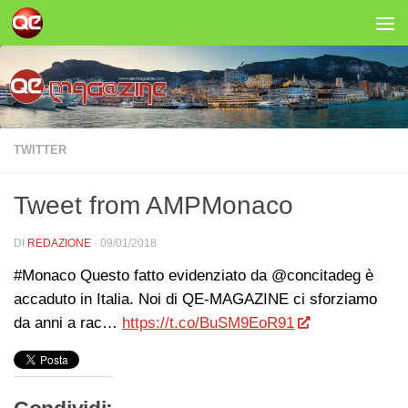
Salta al contenuto
TWITTER
Tweet from AMPMonaco
DI
REDAZIONE
·
09/01/2018
#Monaco Questo fatto evidenziato da @concitadeg è
accaduto in Italia. Noi di QE-MAGAZINE ci sforziamo
da anni a rac…
https://t.co/BuSM9EoR91