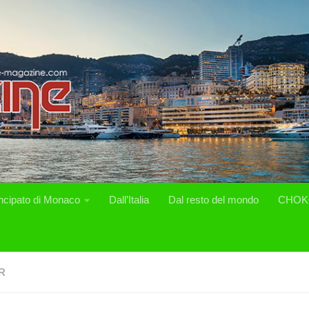
incipato di Monaco
Dall’Italia
Dal resto del mondo
CHOK
R