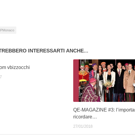
so…
PMonaco
TREBBERO INTERESSARTI ANCHE...
rom vbizzocchi
7
QE-MAGAZINE #3: l’importa
ricordare…
27/01/2018