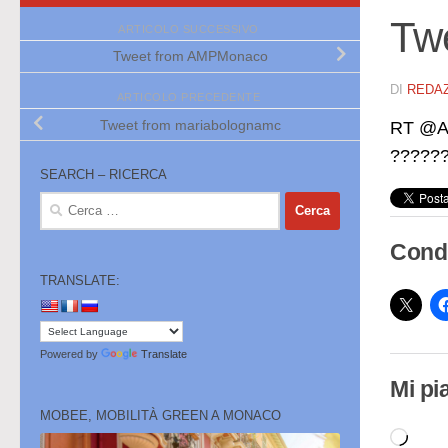
Tw
ARTICOLO SUCCESSIVO
Tweet from AMPMonaco
DI
REDA
ARTICOLO PRECEDENTE
Tweet from mariabolognamc
RT @Al
??????
SEARCH – RICERCA
Ricerca
per:
Condi
TRANSLATE:
Powered by
Translate
Mi pi
MOBEE, MOBILITÀ GREEN A MONACO
Cari