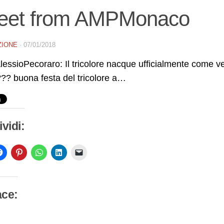
eet from AMPMonaco
ZIONE
·
07/01/2018
essioPecoraro: Il tricolore nacque ufficialmente come 
?? buona festa del tricolore a…
vidi:
ace:
camento