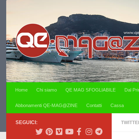
Salta al contenuto
Home
Chi siamo
QE MAG SFOGLIABILE
Dal Pr
Abbonamenti QE-MAG@ZINE
Contatti
Cassa
SEGUICI:
TWITTE