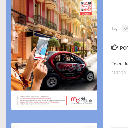
in
cor
Tag:
AM
PO
Tweet f
21/12/201