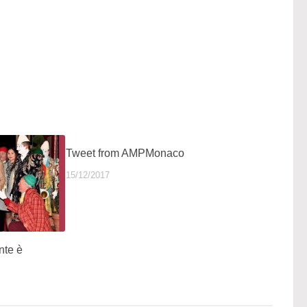
Tweet from AMPMonaco
15/12/2017
nte è