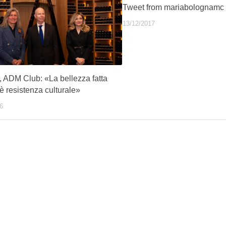
Tweet from mariabolognamc
13/12/2017
 ADM Club: «La bellezza fatta
 resistenza culturale»
6