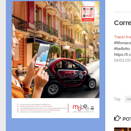
cor
Corre
Tweet fr
#Monaco 
#bellott
https://
04/01/20
Tag:
AM
PO