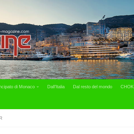
incipato di Monaco
Dall’Italia
Dal resto del mondo
CHOK
R