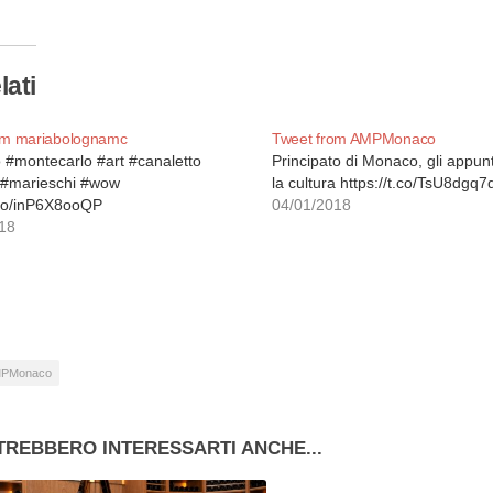
so…
lati
om mariabolognamc
Tweet from AMPMonaco
#montecarlo #art #canaletto
Principato di Monaco, gli appu
o #marieschi #wow
la cultura https://t.co/TsU8dgq
t.co/inP6X8ooQP
04/01/2018
18
PMonaco
TREBBERO INTERESSARTI ANCHE...