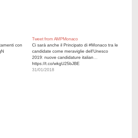
Tweet from AMPMonaco
ntamenti con
Ci sarà anche il Principato di #Monaco tra le
7qN
candidate come meraviglie dell'Unesco
2019: nuove candidature italian…
https://t.co/wkgU25bJBE
31/01/2018