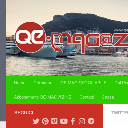
Salta al contenuto
Home
Chi siamo
QE MAG SFOGLIABILE
Dal Pr
Abbonamenti QE-MAG@ZINE
Contatti
Cassa
SEGUICI:
TWITTE