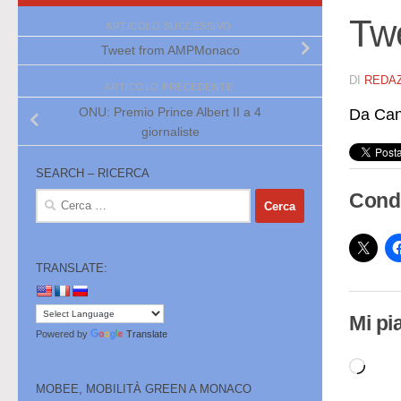
Tw
ARTICOLO SUCCESSIVO
Tweet from AMPMonaco
DI
REDA
ARTICOLO PRECEDENTE
ONU: Premio Prince Albert II a 4
Da Cana
giornaliste
SEARCH – RICERCA
Condi
Ricerca
per:
TRANSLATE:
Mi pi
Powered by
Translate
Cari
MOBEE, MOBILITÀ GREEN A MONACO
in