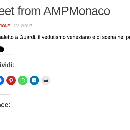
eet from AMPMonaco
ZIONE
·
26/12/2017
letto a Guardi, il vedutismo veneziano è di scena nel 
vidi:
ace:
camento