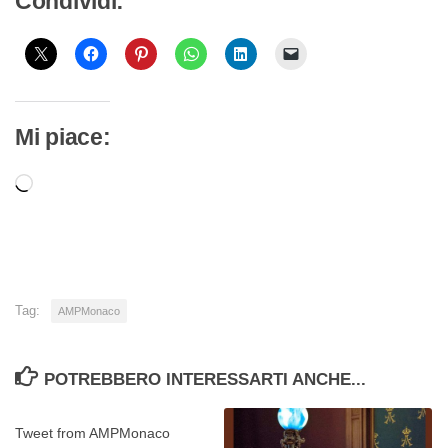
Condividi:
Mi piace:
Caricamento
in
corso…
Tag:
AMPMonaco
POTREBBERO INTERESSARTI ANCHE...
Tweet from AMPMonaco