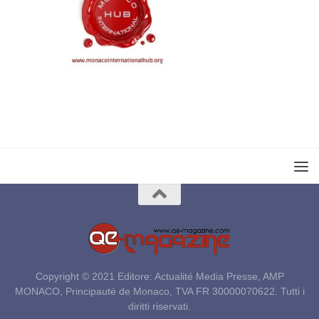
Copyright © 2021 Editore: Actualité Media Presse, AMP
MONACO, Principauté de Monaco, TVA FR 30000070622. Tutti i
diritti riservati.