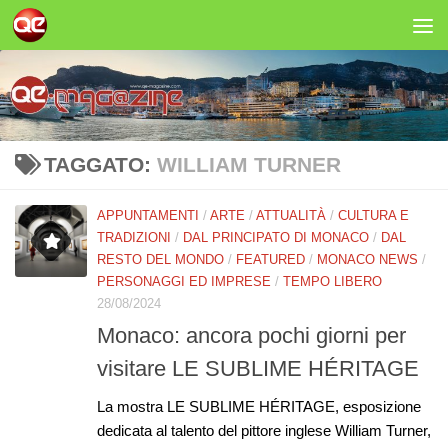
Salta al contenuto
TAGGATO:
WILLIAM TURNER
APPUNTAMENTI
/
ARTE
/
ATTUALITÀ
/
CULTURA E
TRADIZIONI
/
DAL PRINCIPATO DI MONACO
/
DAL
RESTO DEL MONDO
/
FEATURED
/
MONACO NEWS
/
PERSONAGGI ED IMPRESE
/
TEMPO LIBERO
28/08/2024
Monaco: ancora pochi giorni per
visitare LE SUBLIME HÉRITAGE
La mostra LE SUBLIME HÉRITAGE, esposizione
dedicata al talento del pittore inglese William Turner,