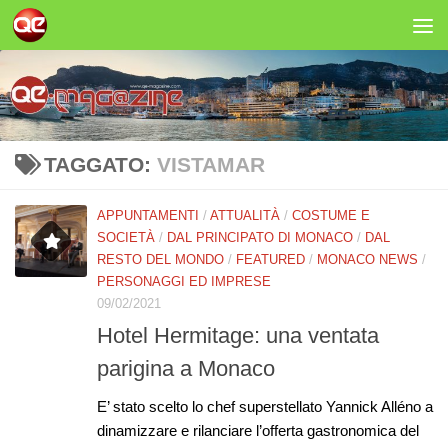
Salta al contenuto
TAGGATO:
VISTAMAR
APPUNTAMENTI
/
ATTUALITÀ
/
COSTUME E
SOCIETÀ
/
DAL PRINCIPATO DI MONACO
/
DAL
RESTO DEL MONDO
/
FEATURED
/
MONACO NEWS
/
PERSONAGGI ED IMPRESE
09/02/2021
Hotel Hermitage: una ventata
parigina a Monaco
E’ stato scelto lo chef superstellato Yannick Alléno a
dinamizzare e rilanciare l’offerta gastronomica del