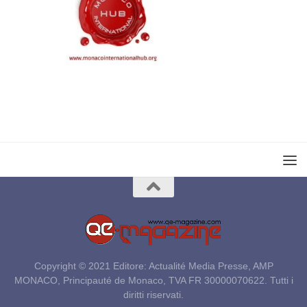
Copyright © 2021 Editore: Actualité Media Presse, AMP
MONACO, Principauté de Monaco, TVA FR 30000070622. Tutti i
diritti riservati.