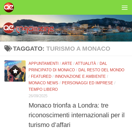
Salta al contenuto
TAGGATO:
TURISMO A MONACO
APPUNTAMENTI
/
ARTE
/
ATTUALITÀ
/
DAL
PRINCIPATO DI MONACO
/
DAL RESTO DEL MONDO
/
FEATURED
/
INNOVAZIONE E AMBIENTE
/
MONACO NEWS
/
PERSONAGGI ED IMPRESE
/
TEMPO LIBERO
26/09/2025
Monaco trionfa a Londra: tre
riconoscimenti internazionali per il
turismo d’affari