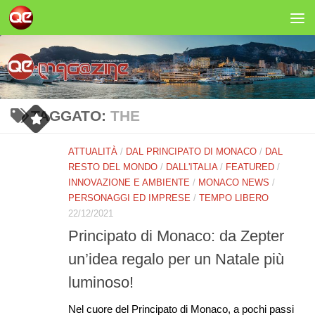
Salta al contenuto
TAGGATO:
THE
ATTUALITÀ
/
DAL PRINCIPATO DI MONACO
/
DAL
RESTO DEL MONDO
/
DALL'ITALIA
/
FEATURED
/
INNOVAZIONE E AMBIENTE
/
MONACO NEWS
/
PERSONAGGI ED IMPRESE
/
TEMPO LIBERO
22/12/2021
Principato di Monaco: da Zepter
un’idea regalo per un Natale più
luminoso!
Nel cuore del Principato di Monaco, a pochi passi