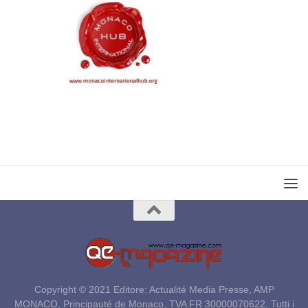
Copyright © 2021 Editore: Actualité Media Presse, AMP
MONACO, Principauté de Monaco, TVA FR 30000070622. Tutti i